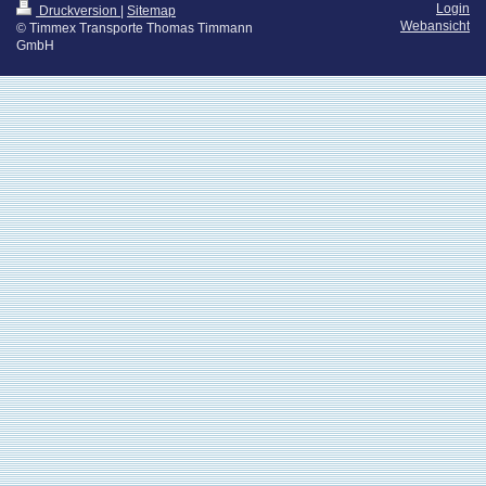
Login
Druckversion
|
Sitemap
Webansicht
© Timmex Transporte Thomas Timmann
GmbH